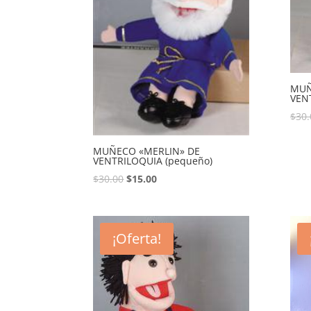
MUÑ
VEN
$
30.
MUÑECO «MERLIN» DE
VENTRILOQUIA (pequeño)
$
30.00
$
15.00
¡Oferta!