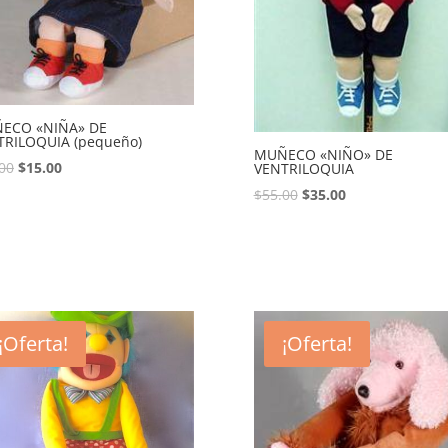
ECO «NIÑA» DE
TRILOQUIA (pequeño)
MUÑECO «NIÑO» DE
00
$
15.00
VENTRILOQUIA
$
55.00
$
35.00
¡Oferta!
¡Oferta!