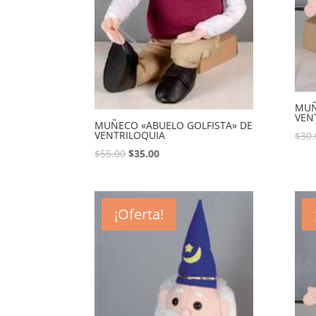
MUÑ
VEN
MUÑECO «ABUELO GOLFISTA» DE
VENTRILOQUIA
$
30.
$
55.00
$
35.00
¡Oferta!