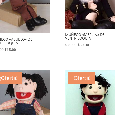
MUÑECO «MERLIN» DE
VENTRILOQUIA
ECO «ABUELO» DE
TRILOQUIA
$
70.00
$
50.00
00
$
15.00
¡Oferta!
¡Oferta!