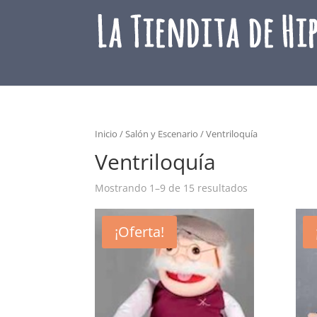
Inicio
/
Salón y Escenario
/ Ventriloquía
Ventriloquía
Mostrando 1–9 de 15 resultados
¡Oferta!