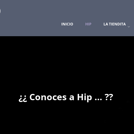
INICIO
HIP
LA TIENDITA
¿¿ Conoces a Hip … ??