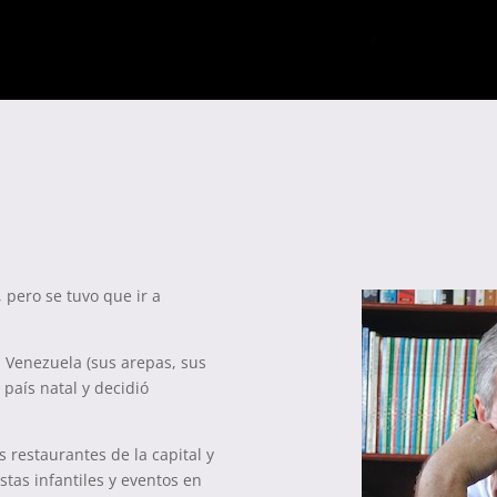
 pero se tuvo que ir a
 Venezuela (sus arepas, sus
país natal y decidió
restaurantes de la capital y
stas infantiles y eventos en