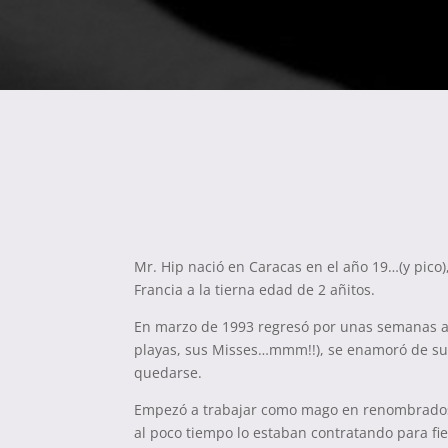
Mr. Hip nació en Caracas en el año 19…(y pico),
Francia a la tierna edad de 2 añitos.
En marzo de 1993 regresó por unas semanas a
playas, sus Misses…mmm!!), se enamoró de su 
quedarse.
Empezó a trabajar como mago en renombrados 
al poco tiempo lo estaban contratando para fie