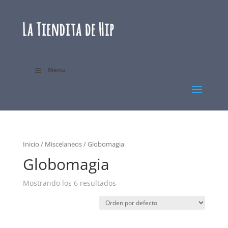
Menu
Inicio
/
Miscelaneos
/ Globomagia
Globomagia
Mostrando los 6 resultados