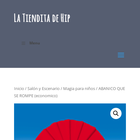
Menu
Inicio
/
Salón y Escenario
/
Magia para niños
/ ABANICO QUE
SE ROMPE (economico)