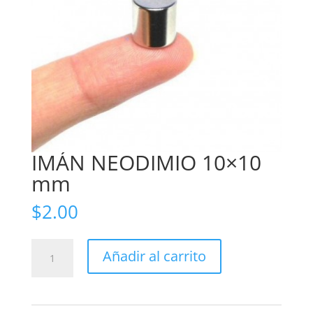
IMÁN NEODIMIO 10×10
mm
$
2.00
IMÁN
Añadir al carrito
NEODIMIO
10x10
mm
cantidad