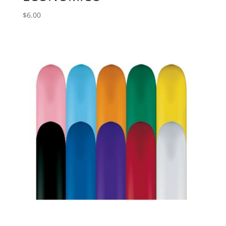
$
6.00