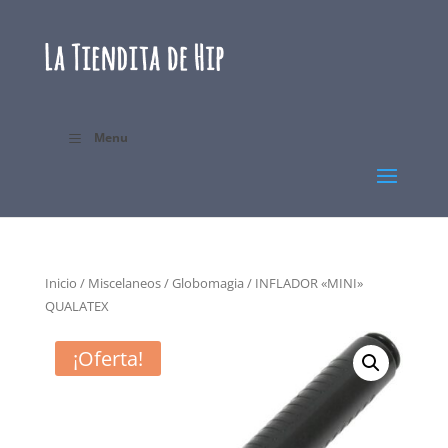
Menu
Inicio
/
Miscelaneos
/
Globomagia
/ INFLADOR «MINI»
QUALATEX
¡Oferta!