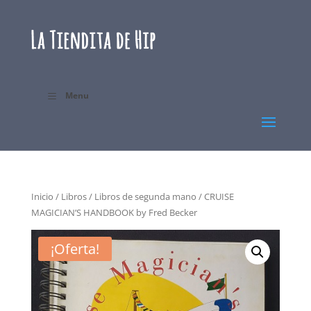
Menu
Inicio
/
Libros
/
Libros de segunda mano
/ CRUISE
MAGICIAN’S HANDBOOK by Fred Becker
¡Oferta!